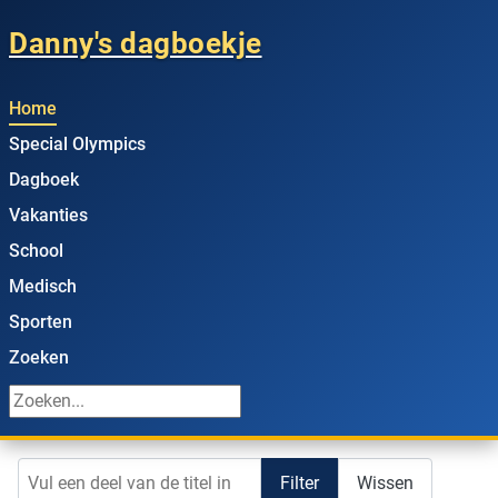
Danny's dagboekje
Home
Special Olympics
Dagboek
Vakanties
School
Medisch
Sporten
Zoeken
Vul een deel van de titel in
Filter
Wissen