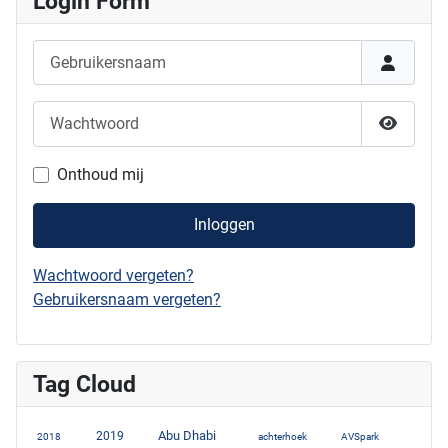
Login Form
Gebruikersnaam
Wachtwoord
Show P
Onthoud mij
Inloggen
Wachtwoord vergeten?
Gebruikersnaam vergeten?
Tag Cloud
Abu Dhabi
3
2019
7
10
2
1
2018
achterhoek
AVSpark