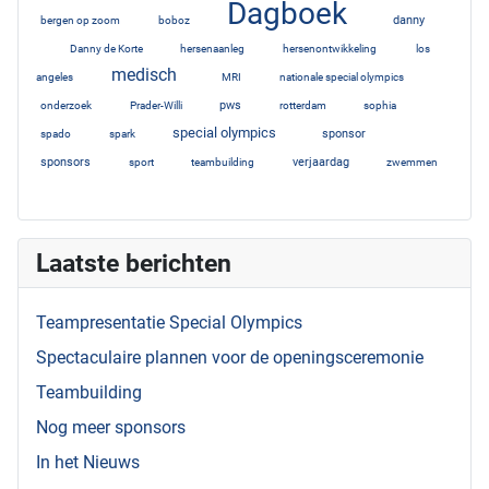
Dagboek
1
3
52
danny
bergen op zoom
boboz
6
1
1
1
Danny de Korte
hersenaanleg
hersenontwikkeling
los
medisch
1
20
1
2
angeles
MRI
nationale special olympics
3
1
4
2
3
pws
onderzoek
Prader-Willi
rotterdam
sophia
special olympics
1
1
12
6
sponsor
spado
spark
5
2
1
5
sponsors
verjaardag
sport
teambuilding
zwemmen
3
Laatste berichten
Teampresentatie Special Olympics
Spectaculaire plannen voor de openingsceremonie
Teambuilding
Nog meer sponsors
In het Nieuws