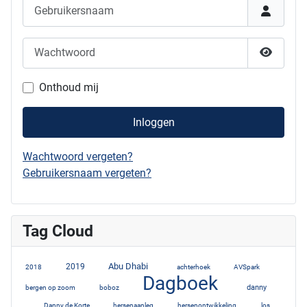
Gebruikersnaam
Wachtwoord
Show P
Onthoud mij
Inloggen
Wachtwoord vergeten?
Gebruikersnaam vergeten?
Tag Cloud
Abu Dhabi
3
2019
7
10
2
1
2018
achterhoek
AVSpark
Dagboek
1
3
52
danny
bergen op zoom
boboz
6
1
1
1
Danny de Korte
hersenaanleg
hersenontwikkeling
los