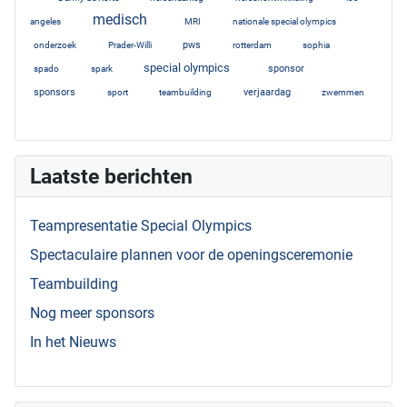
medisch
1
20
1
2
angeles
MRI
nationale special olympics
3
1
4
2
3
pws
onderzoek
Prader-Willi
rotterdam
sophia
special olympics
1
1
12
6
sponsor
spado
spark
5
2
1
5
sponsors
verjaardag
sport
teambuilding
zwemmen
3
Laatste berichten
Teampresentatie Special Olympics
Spectaculaire plannen voor de openingsceremonie
Teambuilding
Nog meer sponsors
In het Nieuws